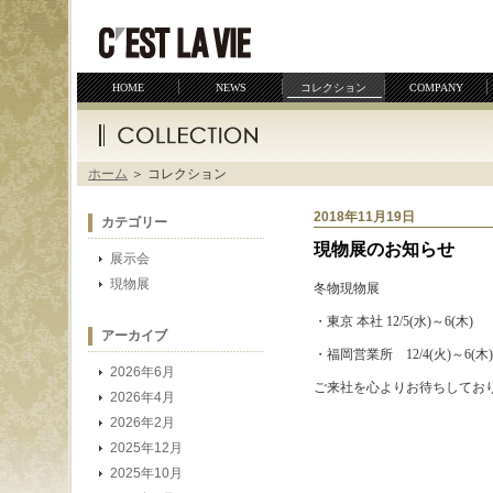
サイトマップ
プライバシーポリシー
HOME
NEWS
コレクション
COMPANY
ホーム
＞ コレクション
2018年11月19日
カテゴリー
現物展のお知らせ
展示会
現物展
冬物現物展
・東京 本社 12/5(水)～6(木)
アーカイブ
・福岡営業所 12/4(火)～6(木)
2026年6月
ご来社を心よりお待ちしてお
2026年4月
2026年2月
2025年12月
2025年10月