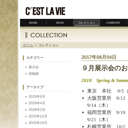
サイトマップ
プライバシーポリシー
HOME
NEWS
コレクション
COMPANY
ホーム
＞ コレクション
2017年08月04日
カテゴリー
９月展示会の
展示会
現物展
2018 Spring & Summ
アーカイブ
東京 本社 9/5（
2026年6月
大阪営業所 9/1
2026年4月
9/14（木）
2026年2月
福岡営業所 9/1
2025年12月
9/21（木）
2025年10月
札幌営業所 10/